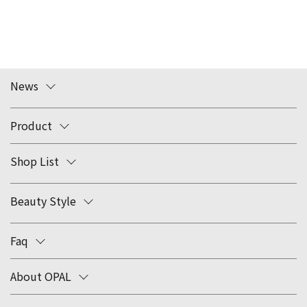
News
Product
Shop List
Beauty Style
Faq
About OPAL