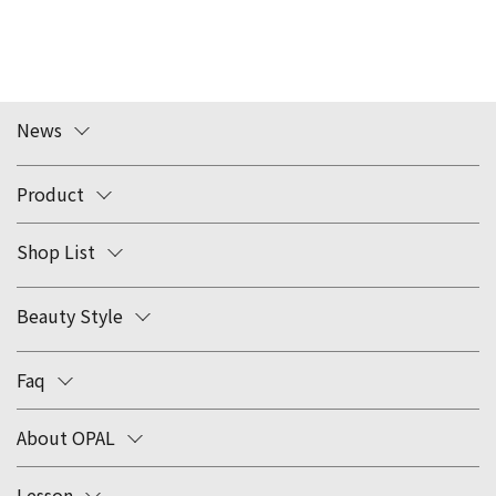
News
Product
Shop List
Beauty Style
Faq
About OPAL
Lesson