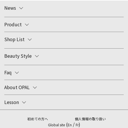
News
Product
Shop List
Beauty Style
Faq
About OPAL
Lesson
初めての方へ
個人情報の取り扱い
(
/
)
Global site
En
Fr