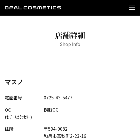
店舗詳細
Shop Info
マスノ
電話番号
0725-43-5477
OC
桝野OC
(ｵﾊﾟｰﾙｶｳﾝｾﾗｰ)
住所
〒594-0082
和泉市富秋町2-23-16