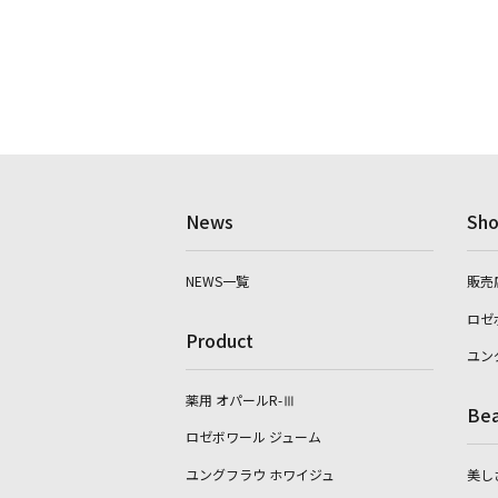
News
Sho
NEWS一覧
販売
ロゼ
Product
ユン
薬用 オパールR-Ⅲ
Bea
ロゼボワール ジューム
ユングフラウ ホワイジュ
美し