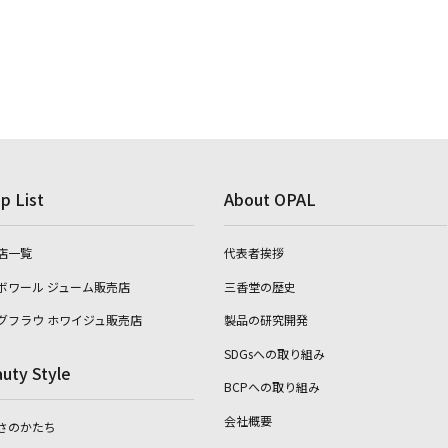
p List
About OPAL
店一覧
代表者挨拶
ボワール ジューム販売店
三香堂の歴史
グフラウ ホワイジュ販売店
製品の研究開発
SDGsへの取り組み
uty Style
BCPへの取り組み
会社概要
さのかたち