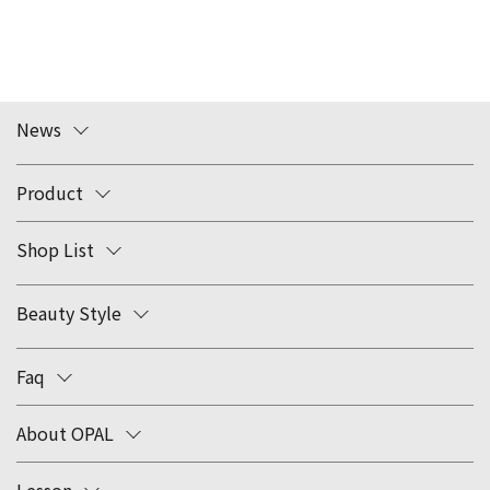
News
Product
Shop List
Beauty Style
Faq
About OPAL