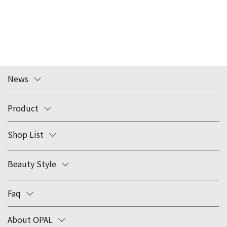
News
Product
Shop List
Beauty Style
Faq
About OPAL