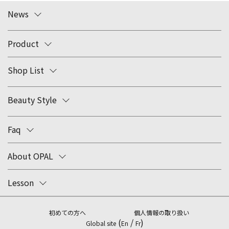
News
Product
Shop List
Beauty Style
Faq
About OPAL
Lesson
初めての方へ
個人情報の取り扱い
(
/
)
Global site
En
Fr