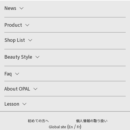
News
Product
Shop List
Beauty Style
Faq
About OPAL
Lesson
初めての方へ
個人情報の取り扱い
(
/
)
Global site
En
Fr