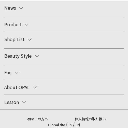
News
Product
Shop List
Beauty Style
Faq
About OPAL
Lesson
初めての方へ
個人情報の取り扱い
(
/
)
Global site
En
Fr