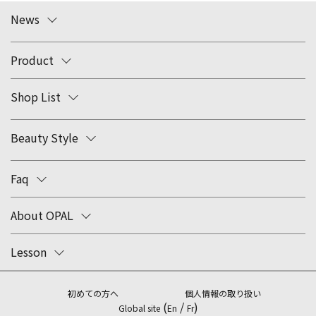
News
Product
Shop List
Beauty Style
Faq
About OPAL
Lesson
初めての方へ
個人情報の取り扱い
(
/
)
Global site
En
Fr