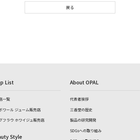
戻る
p List
About OPAL
店一覧
代表者挨拶
ボワール ジューム販売店
三香堂の歴史
グフラウ ホワイジュ販売店
製品の研究開発
SDGsへの取り組み
uty Style