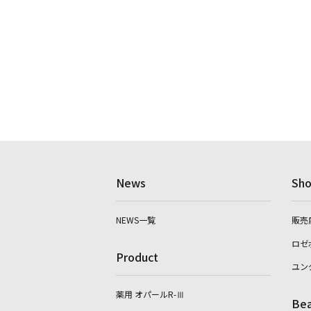
News
Sho
NEWS一覧
販売
ロゼ
Product
ユン
薬用 オパールR-Ⅲ
Bea