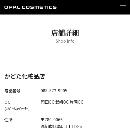
店舗詳細
Shop Info
かどた化粧品店
電話番号
088-872-9005
OC
門田OC 武崎OC 片岡OC
(ｵﾊﾟｰﾙｶｳﾝｾﾗｰ)
住所
〒780-0066
高知市比島町1丁目8-6