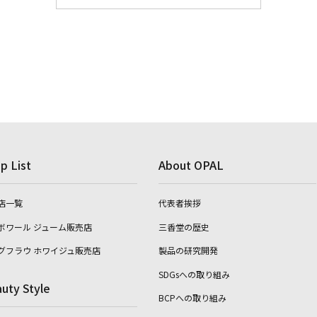
p List
About OPAL
店一覧
代表者挨拶
ボワール ジューム販売店
三香堂の歴史
グフラウ ホワイジュ販売店
製品の研究開発
SDGsへの取り組み
uty Style
BCPへの取り組み