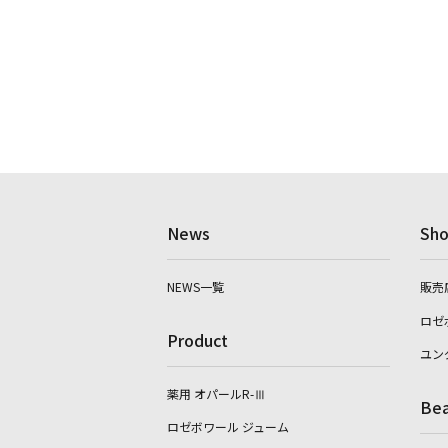
News
Sho
NEWS一覧
販売
ロゼ
Product
ユン
薬用 オパールR-Ⅲ
Bea
ロゼボワール ジューム