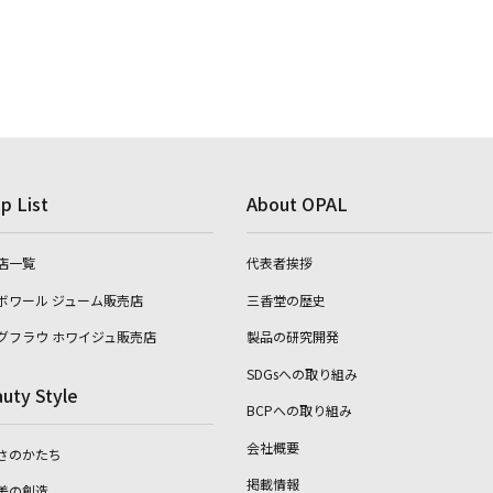
p List
About OPAL
店一覧
代表者挨拶
ボワール ジューム販売店
三香堂の歴史
グフラウ ホワイジュ販売店
製品の研究開発
SDGsへの取り組み
uty Style
BCPへの取り組み
会社概要
さのかたち
掲載情報
美の創造