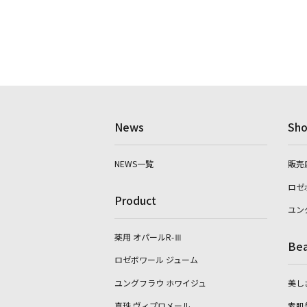
News
Sho
NEWS一覧
販売
ロゼ
Product
ユン
薬用 オパールR-Ⅲ
Bea
ロゼボワール ジューム
ユングフラウ ホワイジュ
美し
真珠 ヴィプロメール
素肌