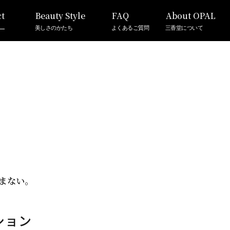
t
Beauty Style
FAQ
About OPAL
美しさのかたち
よくあるご質問
三香堂について
まない。
ション