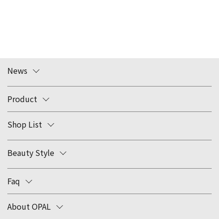
News
Product
Shop List
Beauty Style
Faq
About OPAL