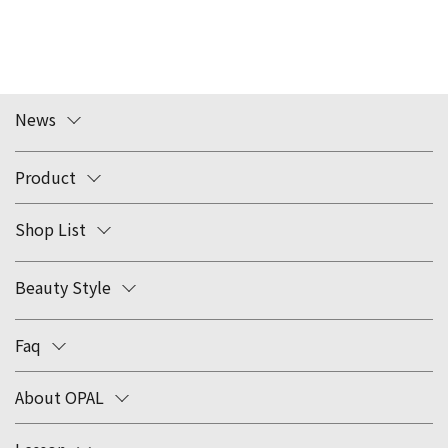
News
Product
Shop List
Beauty Style
Faq
About OPAL