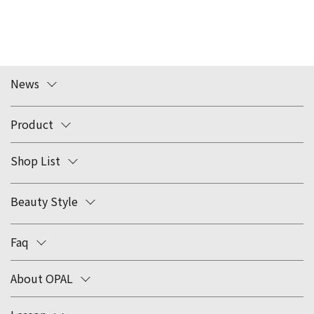
News
Product
Shop List
Beauty Style
Faq
About OPAL