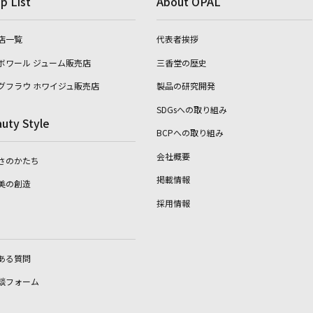
p List
About OPAL
店一覧
代表者挨拶
ボワール ジューム販売店
三香堂の歴史
グフラウ ホワイジュ販売店
製品の研究開発
SDGsへの取り組み
uty Style
BCPへの取り組み
会社概要
さのかたち
掲載情報
美の創造
採用情報
ある質問
談フォーム