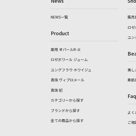
News
Sho
NEWS一覧
販売
ロゼ
Product
ユン
薬用 オパールR-Ⅲ
Bea
ロゼボワール ジューム
ユングフラウ ホワイジュ
美し
真珠 ヴィプロメール
素肌
真珠 妃
Faq
カテゴリーから探す
ブランドから探す
よく
全ての商品から探す
ご相