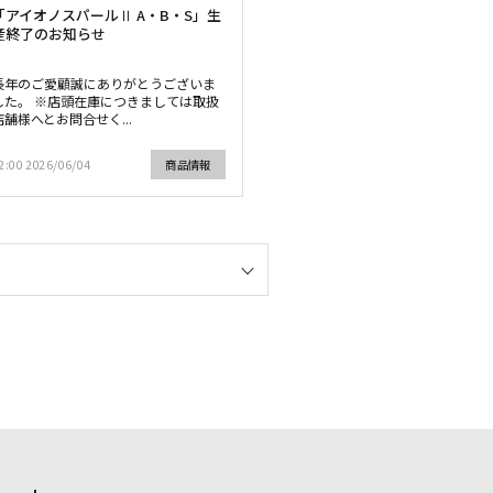
「アイオノスパールⅡ A・B・S」生
産終了のお知らせ
長年のご愛顧誠にありがとうございま
した。 ※店頭在庫につきましては取扱
店舗様へとお問合せく...
2:00 2026/06/04
商品情報