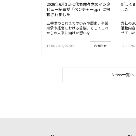
2026年6月3日に代表佐々木のインタ
新しくB
ビュー記事が「ベンチャー.jp」に掲
した
載されました
三香堂のこれまでの歩みや歴史、事業
弊社のB
継承や経営における苦悩、そしてこれ
活動内容
からの未来に向けた想いな...
せていただ
12:00 2026/07/03
12:00 20
お知らせ
News一覧へ