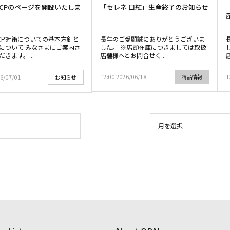
CPのページを開設いたしま
「セレネ 口紅」生産終了のお知らせ
CP対策についての基本方針と
長年のご愛顧誠にありがとうございま
について みなさまにご案内さ
した。 ※店頭在庫につきましては取扱
きます。...
店舗様へとお問合せく...
12:00 2026/06/18
1
商品情報
26/07/01
お知らせ