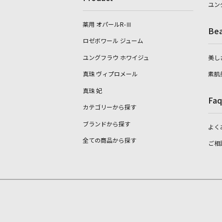
ユン
薬用 オパールR-Ⅲ
Bea
ロゼボワール ジューム
ユングフラウ ホワイジュ
美し
真珠 ヴィプロメール
素肌
真珠 妃
Faq
カテゴリーから探す
ブランドから探す
よく
全ての商品から探す
ご相